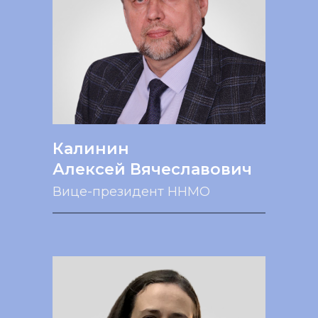
Калинин
Алексей Вячеславович
Вице-президент ННМО