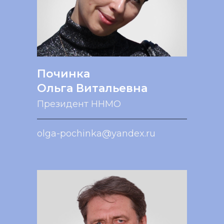
Починка
Ольга Витальевна
Президент ННМО
olga-pochinka@yandex.ru