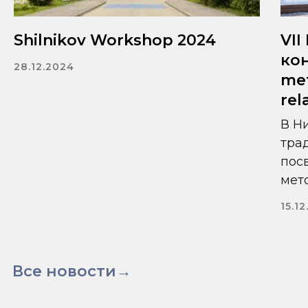
Shilnikov Workshop 2024
VI
ко
28.12.2024
met
rel
В Н
тра
пос
мет
15.1
Все новости→